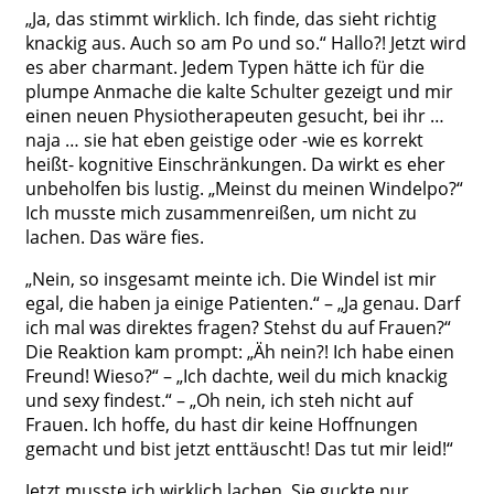
„Ja, das stimmt wirklich. Ich finde, das sieht richtig
knackig aus. Auch so am Po und so.“ Hallo?! Jetzt wird
es aber charmant. Jedem Typen hätte ich für die
plumpe Anmache die kalte Schulter gezeigt und mir
einen neuen Physiotherapeuten gesucht, bei ihr …
naja … sie hat eben geistige oder -wie es korrekt
heißt- kognitive Einschränkungen. Da wirkt es eher
unbeholfen bis lustig. „Meinst du meinen Windelpo?“
Ich musste mich zusammenreißen, um nicht zu
lachen. Das wäre fies.
„Nein, so insgesamt meinte ich. Die Windel ist mir
egal, die haben ja einige Patienten.“ – „Ja genau. Darf
ich mal was direktes fragen? Stehst du auf Frauen?“
Die Reaktion kam prompt: „Äh nein?! Ich habe einen
Freund! Wieso?“ – „Ich dachte, weil du mich knackig
und sexy findest.“ – „Oh nein, ich steh nicht auf
Frauen. Ich hoffe, du hast dir keine Hoffnungen
gemacht und bist jetzt enttäuscht! Das tut mir leid!“
Jetzt musste ich wirklich lachen. Sie guckte nur