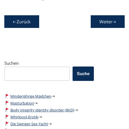
⇠Zurück
Weiter⇢
Suchen
Suche
⇢
Minderjährige Mädchen
⇢
Masturbation
⇢
Body integrity identity disorder (BIID)
⇢
Whirlpool-Erotik
⇢
Die Swinger-Sex-Yacht