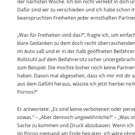
der nächsten Woche. Ich bin nicht verliebt in dich u
Dafür sind wir zu verschieden und ich habe schon 
beanspruchten Freiheiten jeder ernsthaften Partne
„Was für Freiheiten sind das?“, fragte ich, um einfac
klare Gedanken zu dem doch recht überraschenden
im Auto saß und er in der halb geöffneten Beifahre
Rollstuhl auf dem Beifahrersitz sicher untergebra
zum Beispiel. Die mochte bisher noch keine Partneri
haben. Davon mal abgesehen, dass ich mir mit dir a
aus dem Gefühl heraus, wüsste ich jetzt hierbei nich
Pornos?“
Er antwortete: „Es sind keine verbotenen oder perv
sowas.“ – „Aber dennoch ungewöhnliche?“ – „Was is
Sache zu kommen und Druck abzubauen. Wenn ich unt
im Porno niemand am Ende heiraten, ich wäre ohneh