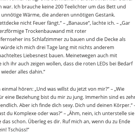
h war. Ich brauche keine 200 Teelichter um das Bett und
n unnötige Wärme, die anderen unnötigen Gestank.
decke nicht Feuer fängt.“ – „Banause“, lachte ich. – „Gar
 herzförmige Trockenbauwand mit roter
fernseher ins Schlafzimmer zu bauen und die Decke als
ürde ich mich drei Tage lang mit nichts anderem
spachteltes Liebesnest bauen. Meinetwegen auch mit
ch ihr auch zeigen wollen, dass die roten LEDs bei Bedarf
wieder alles dahin.“
 einmal hören: „Und was willst du jetzt von mir?“ – „Wie
ür eine Beziehung bist du mir zu jung. Immerhin sind es zeh
gendlich. Aber ich finde dich sexy. Dich und deinen Körper.“ 
ast du Komplexe oder was?“ – „Ähm, nein, ich unterstelle sie
 das schon. Überleg es dir. Ruf mich an, wenn du zu Ende
ein! Tschüss!“