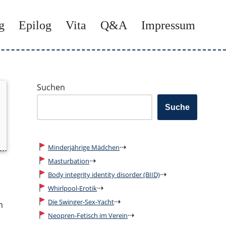
g
Epilog
Vita
Q&A
Impressum
Suchen
Suche
⇢
Minderjährige Mädchen
⇢
Masturbation
⇢
Body integrity identity disorder (BIID)
⇢
Whirlpool-Erotik
s
⇢
Die Swinger-Sex-Yacht
m
⇢
Neopren-Fetisch im Verein