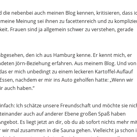
 die nebenbei auch meinen Blog kennen, kritisieren, dass i
d meine Meinung sei ihnen zu facettenreich und zu komplizie
hkeit. Frauen sind ja allgemein schwer zu verstehen, gerade
abgesehen, den ich aus Hamburg kenne. Er kennt mich, er
ndeten Jörn-Beziehung erfahren. Aus meinem Blog. Und von
 das er mich unbedingt zu einem leckeren Kartoffel-Auflauf
Essen, nachdem er mir ins Auto geholfen hatte: „Wenn wir
ir auch haben.“
infach: Ich schätze unsere Freundschaft und möchte sie nic
 miteinander auch auf anderer Ebene großen Spaß haben
ebot. Es liegt jetzt an dir, ob du ab sofort nichts mehr mi
der wir mal zusammen in die Sauna gehen. Vielleicht ja schon 