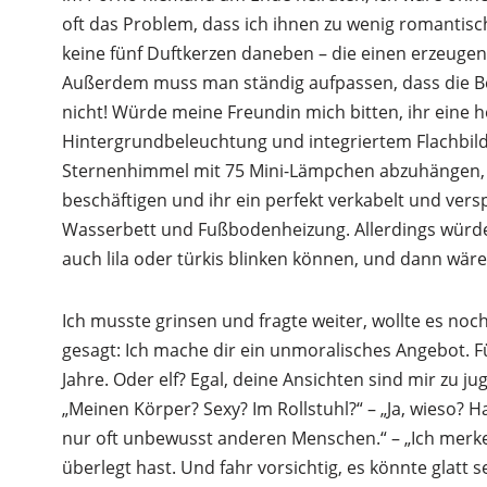
oft das Problem, dass ich ihnen zu wenig romantisc
keine fünf Duftkerzen daneben – die einen erzeuge
Außerdem muss man ständig aufpassen, dass die Bett
nicht! Würde meine Freundin mich bitten, ihr eine
Hintergrundbeleuchtung und integriertem Flachbild
Sternenhimmel mit 75 Mini-Lämpchen abzuhängen, w
beschäftigen und ihr ein perfekt verkabelt und ver
Wasserbett und Fußbodenheizung. Allerdings würde i
auch lila oder türkis blinken können, und dann wäre 
Ich musste grinsen und fragte weiter, wollte es noch
gesagt: Ich mache dir ein unmoralisches Angebot. F
Jahre. Oder elf? Egal, deine Ansichten sind mir zu ju
„Meinen Körper? Sexy? Im Rollstuhl?“ – „Ja, wieso? H
nur oft unbewusst anderen Menschen.“ – „Ich merke
überlegt hast. Und fahr vorsichtig, es könnte glatt s