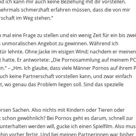
nd ich kann mir auch keine Beziehung mit dir vorstellen.
mehrmals schmerzhaft erfahren müssen, dass die von mir
rschaft im Weg stehen.“
h mal eine Frage zu stellen und ein wenig Zeit für ein bis zwe
 unmoralischen Angebot zu gewinnen. Während ich
rtür lehnte. Ohne Jacke im eisigen Wind; nachdem er meinen
cht hatte. Er antwortete: „Die Pornosammlung auf meinem PC
n.“ – „Hm. Ich glaube, dass viele Männer Pornos auf ihrem 
uch keine Partnerschaft vorstellen kann, und zwar einfach
t, wo genau das Problem liegen soll. Sind das spezielle
ersen Sachen. Also nichts mit Kindern oder Tieren oder
t schon gewöhnlich? Bei Pornos geht es darum, schnell zur
erhalten werden will, gucke ich einen Spielfilm. Also mus
in vorher fertig. Und bei meinen Partnerinnen war bisher