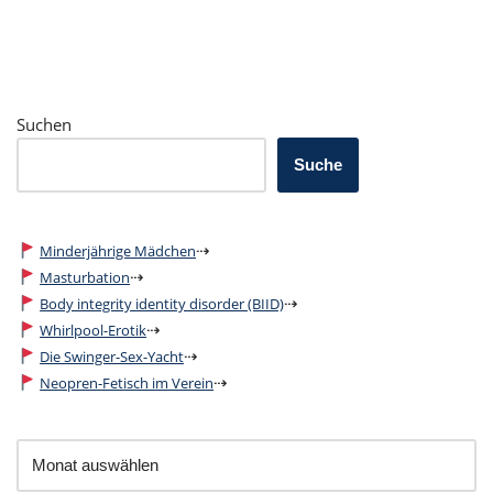
Suchen
Suche
⇢
Minderjährige Mädchen
⇢
Masturbation
⇢
Body integrity identity disorder (BIID)
⇢
Whirlpool-Erotik
⇢
Die Swinger-Sex-Yacht
⇢
Neopren-Fetisch im Verein