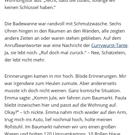
Wohnungstür aus. „Nicht, dass die zufällt, solange wir
keinen Schlüssel haben.“
Die Badewanne war randvoll mit Schmutzwäsche. Sechs
Uhren hingen in den Räumen an den Wänden, alle zeigten
andere Zeiten an oder waren stehen geblieben. Auf dem
Anrufbeantworter war eine Nachricht der
Currywurst-Tante
.
Ja, sie lebt noch. „Ruf doch mal zurück.“ – Nee, Schätzelein,
der lebt nicht mehr.
Erinnerungen kamen in mir hoch. Blöde Erinnerungen. Mir
war irgendwie zum Heulen zumute. Aber andererseits
musste ich doch nicht weinen. Ganz komische Situation.
Emma sagte: „Komm Jule, wir fahren zum Baumarkt. Paula
bleibt inzwischen hier und passt auf die Wohnung auf.
Okay?“ – Ich nickte. Emma nahm mich wieder auf den Arm,
trug mich ins Auto, lief nochmal hoch, holte meinen
Rollstuhl. Im Baumarkt nahmen wir uns einen großen
Wagen und holten 120 Umzugskartons, 10 Rollen blaue