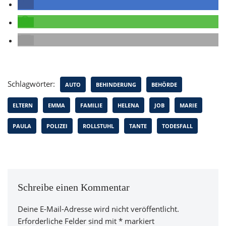
Schlagwörter:
AUTO
BEHINDERUNG
BEHÖRDE
ELTERN
EMMA
FAMILIE
HELENA
JOB
MARIE
PAULA
POLIZEI
ROLLSTUHL
TANTE
TODESFALL
Schreibe einen Kommentar
Deine E-Mail-Adresse wird nicht veröffentlicht.
Erforderliche Felder sind mit
*
markiert