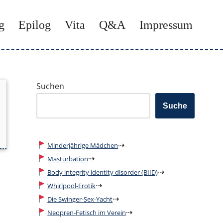
g
Epilog
Vita
Q&A
Impressum
Suchen
Suche
⇢
Minderjährige Mädchen
⇢
Masturbation
⇢
Body integrity identity disorder (BIID)
⇢
Whirlpool-Erotik
⇢
Die Swinger-Sex-Yacht
⇢
Neopren-Fetisch im Verein