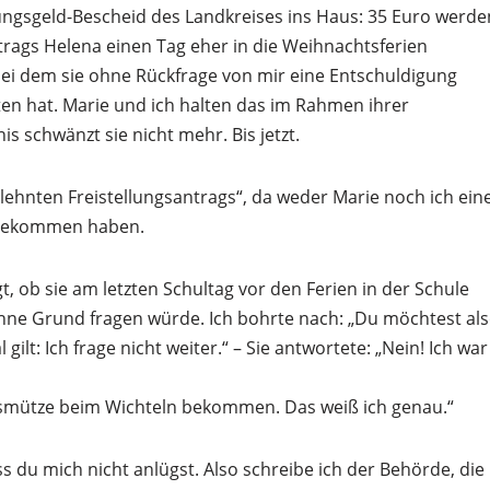
ngsgeld-Bescheid des Landkreises ins Haus: 35 Euro werde
antrags Helena einen Tag eher in die Weihnachtsferien
bei dem sie ohne Rückfrage von mir eine Entschuldigung
en hat. Marie und ich halten das im Rahmen ihrer
s schwänzt sie nicht mehr. Bis jetzt.
lehnten Freistellungsantrags“, da weder Marie noch ich ein
g bekommen haben.
t, ob sie am letzten Schultag vor den Ferien in der Schule
 ohne Grund fragen würde. Ich bohrte nach: „Du möchtest al
lt: Ich frage nicht weiter.“ – Sie antwortete: „Nein! Ich war
smütze beim Wichteln bekommen. Das weiß ich genau.“
ass du mich nicht anlügst. Also schreibe ich der Behörde, die