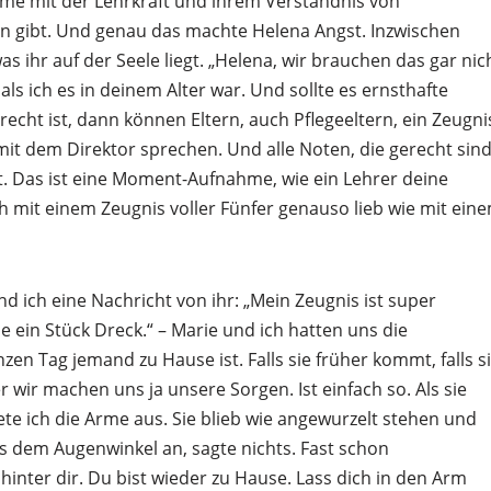
eme mit der Lehrkraft und ihrem Verständnis von
n gibt. Und genau das machte Helena Angst. Inzwischen
s ihr auf der Seele liegt. „Helena, wir brauchen das gar nic
 als ich es in deinem Alter war. Und sollte es ernsthafte
echt ist, dann können Eltern, auch Pflegeeltern, ein Zeugni
mit dem Direktor sprechen. Und alle Noten, die gerecht sind
st. Das ist eine Moment-Aufnahme, wie ein Lehrer deine
h mit einem Zeugnis voller Fünfer genauso lieb wie mit ein
ich eine Nachricht von ihr: „Mein Zeugnis ist super
e ein Stück Dreck.“ – Marie und ich hatten uns die
zen Tag jemand zu Hause ist. Falls sie früher kommt, falls s
 wir machen uns ja unsere Sorgen. Ist einfach so. Als sie
te ich die Arme aus. Sie blieb wie angewurzelt stehen und
us dem Augenwinkel an, sagte nichts. Fast schon
hinter dir. Du bist wieder zu Hause. Lass dich in den Arm