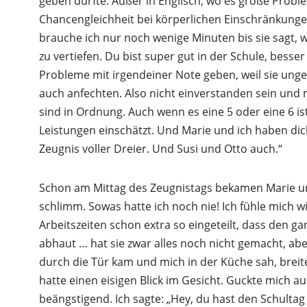
geben dürfte. Außer in Englisch, wo es große Probl
Chancengleichheit bei körperlichen Einschränkunge
brauche ich nur noch wenige Minuten bis sie sagt, wa
zu vertiefen. Du bist super gut in der Schule, besser
Probleme mit irgendeiner Note geben, weil sie unger
auch anfechten. Also nicht einverstanden sein und 
sind in Ordnung. Auch wenn es eine 5 oder eine 6 i
Leistungen einschätzt. Und Marie und ich haben dic
Zeugnis voller Dreier. Und Susi und Otto auch.“
Schon am Mittag des Zeugnistags bekamen Marie und 
schlimm. Sowas hatte ich noch nie! Ich fühle mich wi
Arbeitszeiten schon extra so eingeteilt, dass den gan
abhaut … hat sie zwar alles noch nicht gemacht, aber
durch die Tür kam und mich in der Küche sah, breite
hatte einen eisigen Blick im Gesicht. Guckte mich a
beängstigend. Ich sagte: „Hey, du hast den Schultag 