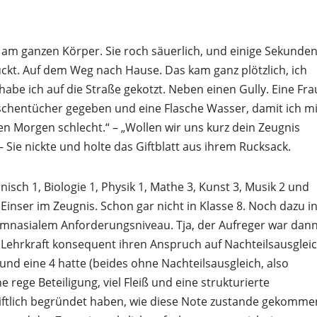
e am ganzen Körper. Sie roch säuerlich, und einige Sekunde
puckt. Auf dem Weg nach Hause. Das kam ganz plötzlich, ich
abe ich auf die Straße gekotzt. Neben einen Gully. Eine Fra
aschentücher gegeben und eine Flasche Wasser, damit ich m
 Morgen schlecht.“ – „Wollen wir uns kurz dein Zeugnis
 Sie nickte und holte das Giftblatt aus ihrem Rucksack.
nisch 1, Biologie 1, Physik 1, Mathe 3, Kunst 3, Musik 2 und
 Einser im Zeugnis. Schon gar nicht in Klasse 8. Noch dazu i
ymnasialem Anforderungsniveau. Tja, der Aufreger war dan
e Lehrkraft konsequent ihren Anspruch auf Nachteilsausglei
3 und eine 4 hatte (beides ohne Nachteilsausgleich, also
 rege Beteiligung, viel Fleiß und eine strukturierte
hriftlich begründet haben, wie diese Note zustande gekomme