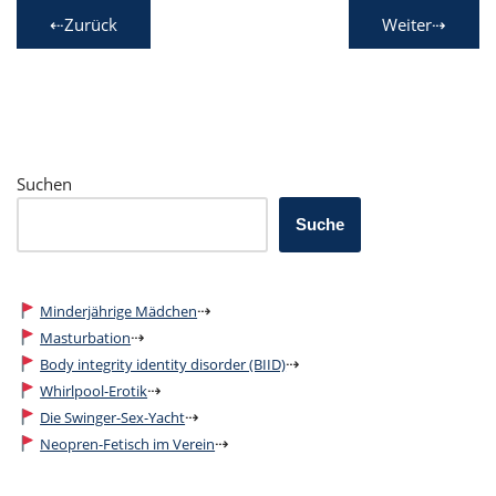
⇠Zurück
Weiter⇢
Suchen
Suche
⇢
Minderjährige Mädchen
⇢
Masturbation
⇢
Body integrity identity disorder (BIID)
⇢
Whirlpool-Erotik
⇢
Die Swinger-Sex-Yacht
⇢
Neopren-Fetisch im Verein