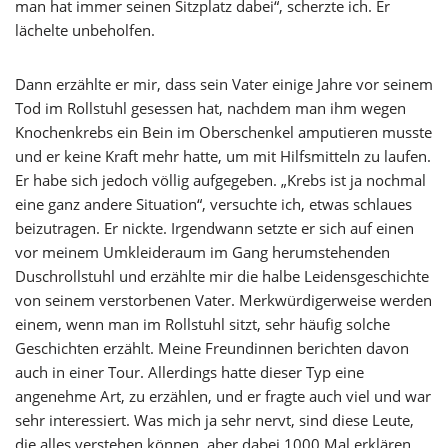
man hat immer seinen Sitzplatz dabei“, scherzte ich. Er
lächelte unbeholfen.
Dann erzählte er mir, dass sein Vater einige Jahre vor seinem
Tod im Rollstuhl gesessen hat, nachdem man ihm wegen
Knochenkrebs ein Bein im Oberschenkel amputieren musste
und er keine Kraft mehr hatte, um mit Hilfsmitteln zu laufen.
Er habe sich jedoch völlig aufgegeben. „Krebs ist ja nochmal
eine ganz andere Situation“, versuchte ich, etwas schlaues
beizutragen. Er nickte. Irgendwann setzte er sich auf einen
vor meinem Umkleideraum im Gang herumstehenden
Duschrollstuhl und erzählte mir die halbe Leidensgeschichte
von seinem verstorbenen Vater. Merkwürdigerweise werden
einem, wenn man im Rollstuhl sitzt, sehr häufig solche
Geschichten erzählt. Meine Freundinnen berichten davon
auch in einer Tour. Allerdings hatte dieser Typ eine
angenehme Art, zu erzählen, und er fragte auch viel und war
sehr interessiert. Was mich ja sehr nervt, sind diese Leute,
die alles verstehen können, aber dabei 1000 Mal erklären,