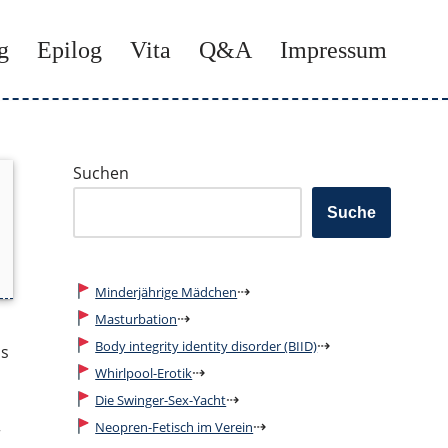
g
Epilog
Vita
Q&A
Impressum
Suchen
Suche
⇢
Minderjährige Mädchen
⇢
Masturbation
⇢
Body integrity identity disorder (BIID)
as
⇢
Whirlpool-Erotik
⇢
Die Swinger-Sex-Yacht
⇢
Neopren-Fetisch im Verein
r