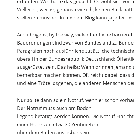
erfunden. Wer hätte das gedacht! Obwohl sich vor m
Vielleicht, weil er, genauso wie ich, keinen Bock ha
stellen zu müssen. In meinem Blog kann ja jeder Lese
Ach übrigens, by the way, viele öffentliche barriere
Bauordnungen sind zwar von Bundesland zu Bundesla
Paragrafen noch ausführliche zusätzliche technisc
überall in der Bundesrepublik Deutschland: Öffentl
ausgerüstet sein. Das heißt: Wenn drinnen jemand s
bemerkbar machen können. Oft reicht dabei, dass dr
und eine Tröte losgehen, die anderen Menschen den 
Nur sollte dann so ein Notruf, wenn er schon vorha
Der Notruf muss auch am Boden
liegend betätigt werden können. Die Notruf-Einrich
einer Höhe von etwa 20 Zentimetern
über dem Boden auslösbar sein.