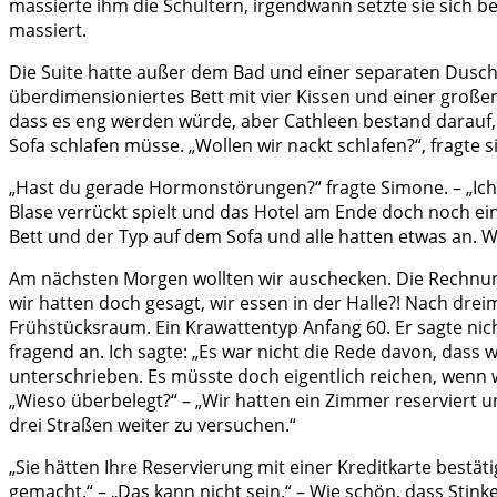
massierte ihm die Schultern, irgendwann setzte sie sich b
massiert.
Die Suite hatte außer dem Bad und einer separaten Dusch
überdimensioniertes Bett mit vier Kissen und einer große
dass es eng werden würde, aber Cathleen bestand darauf, 
Sofa schlafen müsse. „Wollen wir nackt schlafen?“, fragte si
„Hast du gerade Hormonstörungen?“ fragte Simone. – „Ich s
Blase verrückt spielt und das Hotel am Ende doch noch ein 
Bett und der Typ auf dem Sofa und alle hatten etwas an. 
Am nächsten Morgen wollten wir auschecken. Die Rechnung
wir hatten doch gesagt, wir essen in der Halle?! Nach dre
Frühstücksraum. Ein Krawattentyp Anfang 60. Er sagte ni
fragend an. Ich sagte: „Es war nicht die Rede davon, das
unterschrieben. Es müsste doch eigentlich reichen, wenn w
„Wieso überbelegt?“ – „Wir hatten ein Zimmer reserviert
drei Straßen weiter zu versuchen.“
„Sie hätten Ihre Reservierung mit einer Kreditkarte bestät
gemacht.“ – „Das kann nicht sein.“ – Wie schön, dass Stink