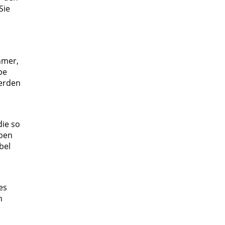
Sie
hmer,
pe
werden
die so
eben
bel
es
n