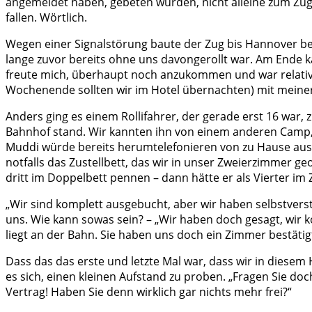
angemeldet haben, gebeten wurden, nicht alleine zum Zug
fallen. Wörtlich.
Wegen einer Signalstörung baute der Zug bis Hannover be
lange zuvor bereits ohne uns davongerollt war. Am Ende ka
freute mich, überhaupt noch anzukommen und war relativ 
Wochenende sollten wir im Hotel übernachten) mit meiner K
Anders ging es einem Rollifahrer, der gerade erst 16 war
Bahnhof stand. Wir kannten ihn von einem anderen Camp, 
Muddi würde bereits herumtelefonieren von zu Hause aus.
notfalls das Zustellbett, das wir in unser Zweierzimmer ge
dritt im Doppelbett pennen – dann hätte er als Vierter im Z
„Wir sind komplett ausgebucht, aber wir haben selbstverst
uns. Wie kann sowas sein? – „Wir haben doch gesagt, wir k
liegt an der Bahn. Sie haben uns doch ein Zimmer bestätigt.
Dass das das erste und letzte Mal war, dass wir in diesem
es sich, einen kleinen Aufstand zu proben. „Fragen Sie doc
Vertrag! Haben Sie denn wirklich gar nichts mehr frei?“