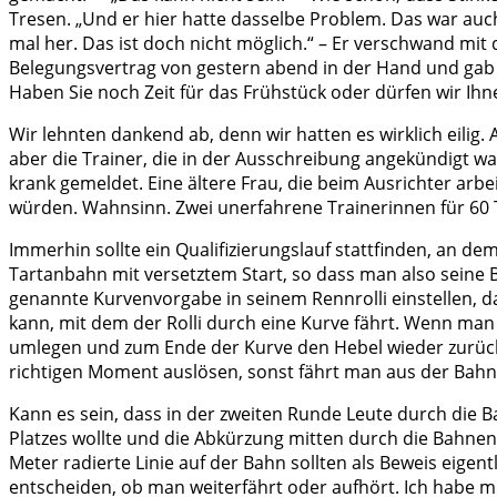
Tresen. „Und er hier hatte dasselbe Problem. Das war auch 
mal her. Das ist doch nicht möglich.“ – Er verschwand mi
Belegungsvertrag von gestern abend in der Hand und gab ih
Haben Sie noch Zeit für das Frühstück oder dürfen wir I
Wir lehnten dankend ab, denn wir hatten es wirklich eilig.
aber die Trainer, die in der Ausschreibung angekündigt 
krank gemeldet. Eine ältere Frau, die beim Ausrichter arbei
würden. Wahnsinn. Zwei unerfahrene Trainerinnen für 60 
Immerhin sollte ein Qualifizierungslauf stattfinden, an de
Tartanbahn mit versetztem Start, so dass man also seine
genannte Kurvenvorgabe in seinem Rennrolli einstellen, d
kann, mit dem der Rolli durch eine Kurve fährt. Wenn man
umlegen und zum Ende der Kurve den Hebel wieder zurücks
richtigen Moment auslösen, sonst fährt man aus der Bahn u
Kann es sein, dass in der zweiten Runde Leute durch die Ba
Platzes wollte und die Abkürzung mitten durch die Bahne
Meter radierte Linie auf der Bahn sollten als Beweis eigen
entscheiden, ob man weiterfährt oder aufhört. Ich habe mi