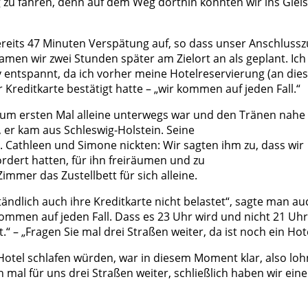
 zu fahren, denn auf dem Weg dorthin könnten wir ins Gleis
reits 47 Minuten Verspätung auf, so dass unser Anschluss
men wir zwei Stunden später am Zielort an als geplant. Ich
entspannt, da ich vorher meine Hotelreservierung (an die
reditkarte bestätigt hatte – „wir kommen auf jeden Fall.“
, zum ersten Mal alleine unterwegs war und den Tränen nahe
er kam aus Schleswig-Holstein. Seine
 Cathleen und Simone nickten: Wir sagten ihm zu, dass wir
ordert hatten, für ihn freiräumen und zu
immer das Zustellbett für sich alleine.
ändlich auch ihre Kreditkarte nicht belastet“, sagte man au
ommen auf jeden Fall. Dass es 23 Uhr wird und nicht 21 Uhr
“ – „Fragen Sie mal drei Straßen weiter, da ist noch ein Hote
 Hotel schlafen würden, war in diesem Moment klar, also loh
h mal für uns drei Straßen weiter, schließlich haben wir ein