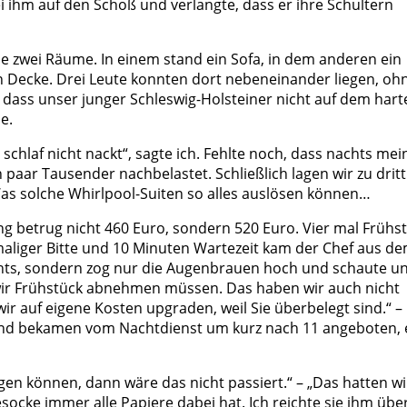
ei ihm auf den Schoß und verlangte, dass er ihre Schultern
e zwei Räume. In einem stand ein Sofa, in dem anderen ein
n Decke. Drei Leute konnten dort nebeneinander liegen, oh
dass unser junger Schleswig-Holsteiner nicht auf dem hart
e.
chlaf nicht nackt“, sagte ich. Fehlte noch, dass nachts mei
paar Tausender nachbelastet. Schließlich lagen wir zu dritt
Was solche Whirlpool-Suiten so alles auslösen können…
 betrug nicht 460 Euro, sondern 520 Euro. Vier mal Frühst
imaliger Bitte und 10 Minuten Wartezeit kam der Chef aus d
chts, sondern zog nur die Augenbrauen hoch und schaute u
s wir Frühstück abnehmen müssen. Das haben wir auch nicht
ir auf eigene Kosten upgraden, weil Sie überbelegt sind.“ –
 und bekamen vom Nachtdienst um kurz nach 11 angeboten, 
igen können, dann wäre das nicht passiert.“ – „Das hatten wi
esocke immer alle Papiere dabei hat. Ich reichte sie ihm übe