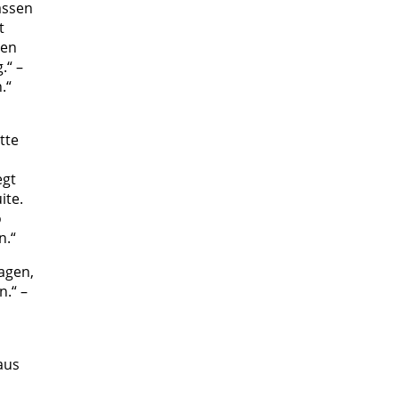
assen
t
ben
.“ –
.“
tte
,
egt
ite.
o
n.“
agen,
n.“ –
aus