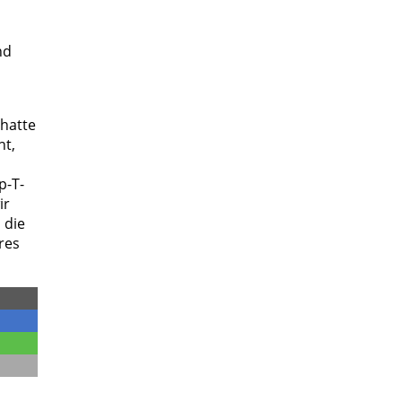
nd
hatte
nt,
p-T-
ir
 die
res