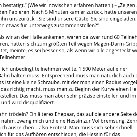
bestätigt.“ (Wie wir inzwischen erfahren hatten.) – „Zeigen 
t den Papieren. Nach 5 Minuten kam er zurück, hatte unseren
n uns zurück. „Sie sind unsere Gäste. Sie sind eingeladen.
hnen etwas für unterwegs zusammenstellen?“
 Als wir an der Halle ankamen, waren da zwar rund 60 Teilne
waren, hatten sich zum größten Teil wegen Magen-Darm-Grip
tet, meinte, es sei besser so, als wenn wir alle angesteckt 
Teilnehmer.
m ich unbedingt teilnehmen wollte. 1.500 Meter auf einer
 Bahn halten muss. Entsprechend muss man natürlich auch 
as ist eine kleine Schraube, mit der man einen Radius vorg
 das richtig macht, muss man zu Beginn der Kurve einen He
tellen. Das muss man aber sehr präzise einstellen und im
nd wird disqualifiziert.
hn trödeln? Ein älteres Ehepaar, das auf die andere Seite d
n nahm, zwang mich und eine Hessin zur Vollbremsung. Zeh
tlich ausreichen – also Protest. Man muss sich sehr schnell
ch für das Aufhören entschieden, die Hessin für das