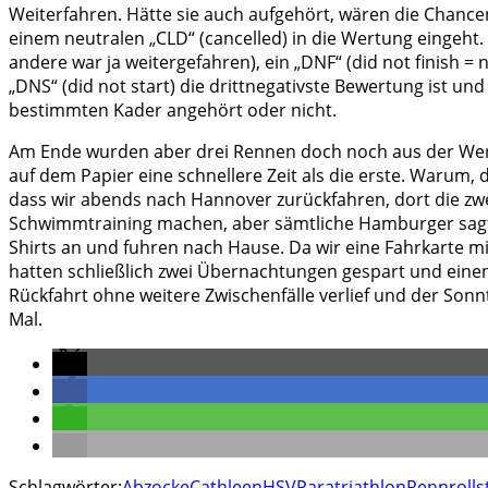
Weiterfahren. Hätte sie auch aufgehört, wären die Chanc
einem neutralen „CLD“ (cancelled) in die Wertung eingeht. S
andere war ja weitergefahren), ein „DNF“ (did not finish =
„DNS“ (did not start) die drittnegativste Bewertung ist 
bestimmten Kader angehört oder nicht.
Am Ende wurden aber drei Rennen doch noch aus der Wer
auf dem Papier eine schnellere Zeit als die erste. Warum, d
dass wir abends nach Hannover zurückfahren, dort die z
Schwimmtraining machen, aber sämtliche Hamburger sagte
Shirts an und fuhren nach Hause. Da wir eine Fahrkarte m
hatten schließlich zwei Übernachtungen gespart und einen
Rückfahrt ohne weitere Zwischenfälle verlief und der Sonn
Mal.
Schlagwörter:
Abzocke
Cathleen
HSV
Paratriathlon
Rennrolls