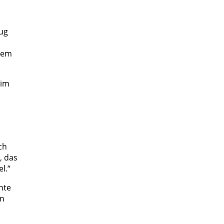
zug
sem
 im
ch
, das
l.“
nte
en