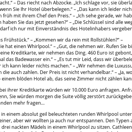
cht.“ – Das riecht nach Abzocke. „Ich schlage vor, sie überl
wenn Sie Ihr Hotel überbelegen.“ – „Das kann ich leider nich
früh mit ihrem Chef den Preis.“ – „Ich sehe gerade, wir ha
 haben Sie das jetzt gesehen?“ – „Die Schlüssel sind alle weg
e darf ich nur mit Einverständnis des Hotelinhabers vergeben
s Frühstück.“ – „Kommen wir da rein mit Rollstühlen?“ –
e hat einen Whirlpool.“ – „Gut, die nehmen wir. Rufen Sie bi
 meine Kreditkarte, wir nehmen das Ding. 460 Euro ist gebont
al das Badewasser ein.“ – „Es tut mir Leid, dass wir überbel
 ich kann leider nichts machen.“ – „Wir nehmen die Luxussu
n die auch zahlen. Der Preis ist nicht verhandelbar.“ – „Ja, w
o einem blöden Hotel ab, das seine Zimmer nicht zählen kan
ei ihrer Kreditkarte würden wir 10.000 Euro anfragen. Anfr
enn, Sie würden morgen die Suite völlig zerstört zurückgebe
emanden mehr fragen…
n in einem absolut geil beleuchteten runden Whirlpool unter
iner, aber wir wollten ja auch nur entspannen. Den Typen 
 drei nackten Mädels in einem Whirlpool zu sitzen. Cathleen