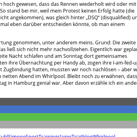
en hoch gewesen, dass das Rennen wiederholt wird oder mit
o stand bei mir, weil mein Protest keinen Erfolg hatte (die
 nicht angekommen), was gleich hinter „DSQ“ (disqualified) u
und mal eben darüber entscheiden könnte, ob man einem
tung genommen, unter anderem meins. Grund: Die zweite 
as ließ sich nicht mehr nachvollziehen. Eigentlich war gepla
weite Nacht schlafen und am Sonntag dort gemeinsames
n ihre Übernachtung per Handy ab, zogen ihre I-am-fed-u
it Zugbindung hatten, mussten wir noch nachlösen – aber w
 netten Abend im Whirlpool. Bleibt noch zu erwähnen, dass
tag in Hamburg genial war. Aber davon erzähle ich ein ande
tuhl
Simone
Sport
Trainingslager
Triathlon
Whirlpool