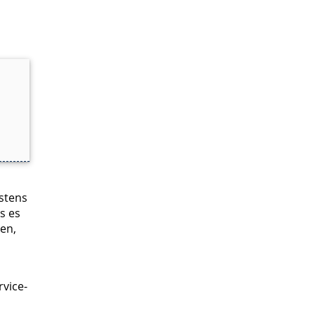
estens
s es
en,
vice-