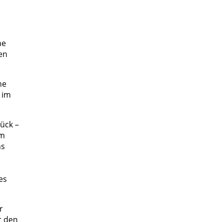
ne
en
ne
 im
ück –
em
ns
es
r
r den