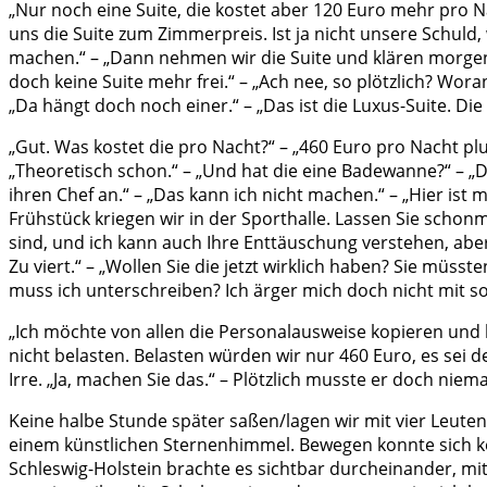
„Nur noch eine Suite, die kostet aber 120 Euro mehr pro Na
uns die Suite zum Zimmerpreis. Ist ja nicht unsere Schuld, 
machen.“ – „Dann nehmen wir die Suite und klären morgen 
doch keine Suite mehr frei.“ – „Ach nee, so plötzlich? Woran
„Da hängt doch noch einer.“ – „Das ist die Luxus-Suite. Di
„Gut. Was kostet die pro Nacht?“ – „460 Euro pro Nacht plu
„Theoretisch schon.“ – „Und hat die eine Badewanne?“ – „Di
ihren Chef an.“ – „Das kann ich nicht machen.“ – „Hier ist
Frühstück kriegen wir in der Sporthalle. Lassen Sie schonm
sind, und ich kann auch Ihre Enttäuschung verstehen, aber
Zu viert.“ – „Wollen Sie die jetzt wirklich haben? Sie müsste
muss ich unterschreiben? Ich ärger mich doch nicht mit s
„Ich möchte von allen die Personalausweise kopieren und b
nicht belasten. Belasten würden wir nur 460 Euro, es sei d
Irre. „Ja, machen Sie das.“ – Plötzlich musste er doch ni
Keine halbe Stunde später saßen/lagen wir mit vier Leute
einem künstlichen Sternenhimmel. Bewegen konnte sich ke
Schleswig-Holstein brachte es sichtbar durcheinander, mit