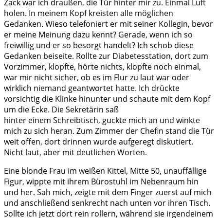
Zack war ich draußen, die Tür hinter mir zu. Einmal Luft
holen. In meinem Kopf kreisten alle möglichen
Gedanken. Wieso telefoniert er mit seiner Kollegin, bevor
er meine Meinung dazu kennt? Gerade, wenn ich so
freiwillig und er so besorgt handelt? Ich schob diese
Gedanken beiseite. Rollte zur Diabetesstation, dort zum
Vorzimmer, klopfte, hörte nichts, klopfte noch einmal,
war mir nicht sicher, ob es im Flur zu laut war oder
wirklich niemand geantwortet hatte. Ich drückte
vorsichtig die Klinke hinunter und schaute mit dem Kopf
um die Ecke. Die Sekretärin saß
hinter einem Schreibtisch, guckte mich an und winkte
mich zu sich heran. Zum Zimmer der Chefin stand die Tür
weit offen, dort drinnen wurde aufgeregt diskutiert.
Nicht laut, aber mit deutlichen Worten.
Eine blonde Frau im weißen Kittel, Mitte 50, unauffällige
Figur, wippte mit ihrem Bürostuhl im Nebenraum hin
und her. Sah mich, zeigte mit dem Finger zuerst auf mich
und anschließend senkrecht nach unten vor ihren Tisch.
Sollte ich jetzt dort rein rollern, während sie irgendeinem