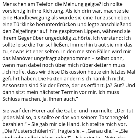
Menschen am Telefon die Meinung geigte? Ich rollte
vorsichtig in ihre Richtung. Als ich drin war, machte sie
eine Handbewegung als würde sie eine Tür zuschieben,
eine Türklinke herunterdrücken und legte anschließend
den Zeigefinger auf ihre gespitzten Lippen, während sie
ihrem Gegenüber ungeduldig zuhörte. Ich verstand: Ich
sollte leise die Tür schließen. Immerhin traut sie mir das
zu, sowas ist eher selten. In den meisten Fällen wird mir
das Manöver ungefragt abgenommen – selbst dann,
wenn man dabei noch über mich rüberklettern muss.
„Ich hoffe, dass wir diese Diskussion heute ein letztes Mal
geführt haben. Die Fakten ändern sich nämlich nicht.
Ansonsten sind Sie der Erste, der es erfährt. Ja? Gut? Und
dann sitzt mein nächster Termin vor mir. Ich muss
Schluss machen. Ja, Ihnen auch.“
Sie warf den Hörer auf die Gabel und murmelte: „Der tut
jedes Mal so, als sollte er das von seinem Taschengeld
bezahlen.“ – Sie gab mir die Hand. Ich stellte mich vor.
„Die Musterschülerin?“, fragte sie. – „Genau die.“ – „Sie
sind sehr selbstsicher, oder?“ – Ich grinste. „Nein, das