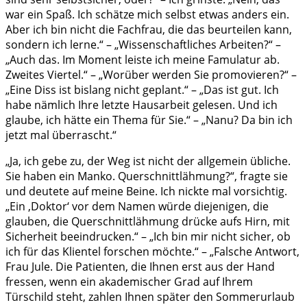
war ein Spaß. Ich schätze mich selbst etwas anders ein.
Aber ich bin nicht die Fachfrau, die das beurteilen kann,
sondern ich lerne.“ – „Wissenschaftliches Arbeiten?“ –
„Auch das. Im Moment leiste ich meine Famulatur ab.
Zweites Viertel.“ – „Worüber werden Sie promovieren?“ –
„Eine Diss ist bislang nicht geplant.“ – „Das ist gut. Ich
habe nämlich Ihre letzte Hausarbeit gelesen. Und ich
glaube, ich hätte ein Thema für Sie.“ – „Nanu? Da bin ich
jetzt mal überrascht.“
„Ja, ich gebe zu, der Weg ist nicht der allgemein übliche.
Sie haben ein Manko. Querschnittlähmung?“, fragte sie
und deutete auf meine Beine. Ich nickte mal vorsichtig.
„Ein ‚Doktor‘ vor dem Namen würde diejenigen, die
glauben, die Querschnittlähmung drücke aufs Hirn, mit
Sicherheit beeindrucken.“ – „Ich bin mir nicht sicher, ob
ich für das Klientel forschen möchte.“ – „Falsche Antwort,
Frau Jule. Die Patienten, die Ihnen erst aus der Hand
fressen, wenn ein akademischer Grad auf Ihrem
Türschild steht, zahlen Ihnen später den Sommerurlaub