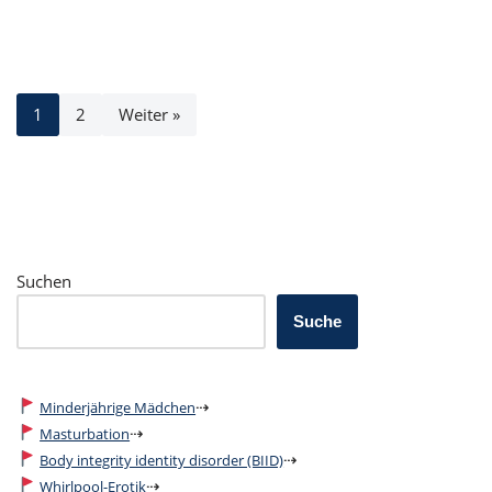
1
2
Weiter »
Suchen
Suche
⇢
Minderjährige Mädchen
⇢
Masturbation
⇢
Body integrity identity disorder (BIID)
⇢
Whirlpool-Erotik